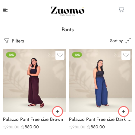
Pants
Filters
Sort by
-10%
-10%
Palazzo Pant Free size Brown
Palazzo Pant Free size Dark Blue
රු
880.00
රු
880.00
රු
980.00
රු
980.00